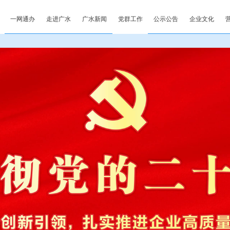
首页
一网通办
走进广水