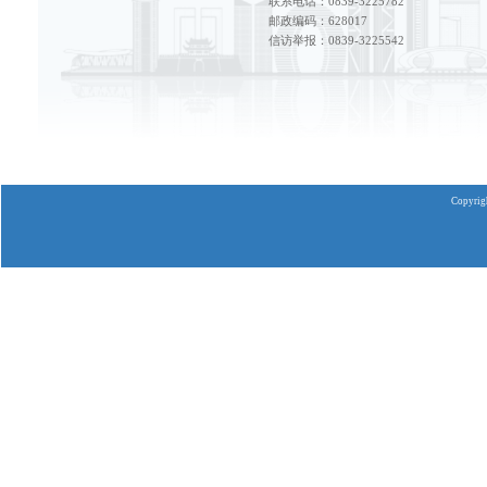
广元市
24小时
0839-
单位地址