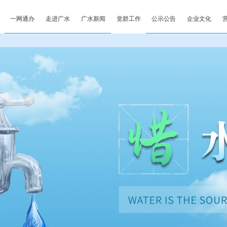
首页
一网通办
走进广水